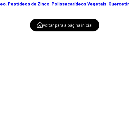
deo
,
Peptídeos de Zinco
,
Polissacarídeos Vegetais
,
Querceti
Voltar para a página inicial