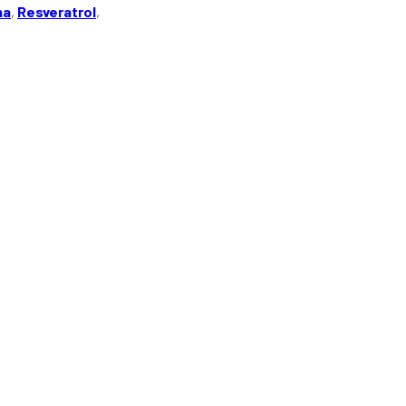
na
,
Resveratrol
,