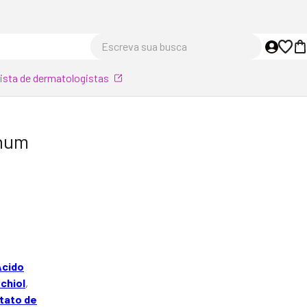
Escreva sua busca
lista de dermatologistas
nhum
Ácido
chiol
,
tato de