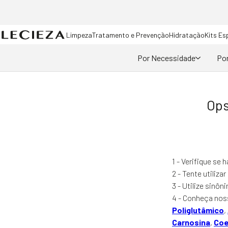
Limpeza
Tratamento e Prevenção
Hidratação
Kits Es
Por Necessidade
Por
Ops
1 - Verifique se 
2 - Tente utiliza
3 - Utilize sinô
4 - Conheça nos
Poliglutâmico
,
Carnosina
,
Coe