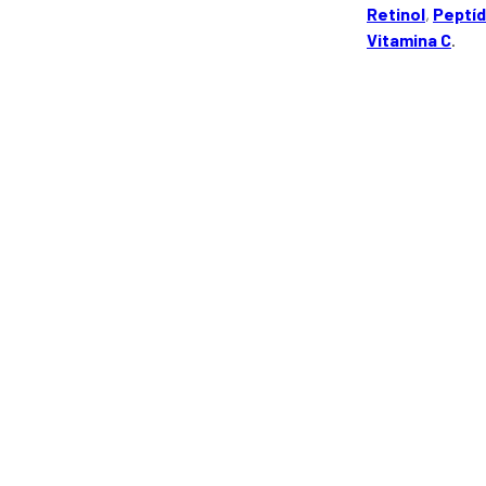
Retinol
,
Peptí
Vitamina C
.