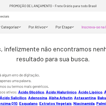
PROMOÇÃO DE LANÇAMENTO - Frete Grátis para todo Brasil
peciais
 Categorias
Por Ativos
Por Etapa
Inscreva-se na 
, infelizmente não encontramos ne
resultado para sua busca.
há algum erro de digitação.
r apenas uma palavra.
nimos ou termos mais genéricos.
sos ativos:
Ácido Glicólico
,
Ácido Hialurônico
,
Ácido Lipóico
,
Ácido Salicílico
,
Adenosina
,
Alpha Arbutin
,
Astaxantina
,
Baku
nzima Q10
,
Esqualano
,
Extratos Vegetais
,
Niacinamida
,
Palmi