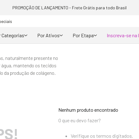
PROMOÇÃO DE LANÇAMENTO - Frete Grátis para todo Brasil
peciais
 Categorias
Por Ativos
Por Etapa
Inscreva-se na 
nas, naturalmente presente no
r água, mantendo os tecidos
ulo da produção de colágeno.
Nenhum produto encontrado
O que eu devo fazer?
PS!
Verifique os termos digitados.