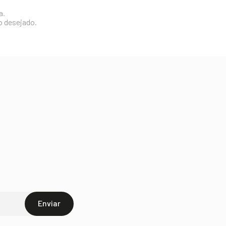
a.
o desejado.
Enviar