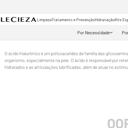
Limpeza
Tratamento e Prevenção
Hidratação
Kits Es
Por Necessidade
Por
O ácido hialurônico é um polissacarídeo da família das glicosami
organismo, especialmente na pele. O ácido é responsável por rete
hidratados e as articulações lubrificadas, além de atuar no estím
OO