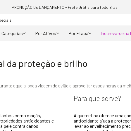
PROMOÇÃO DE LANÇAMENTO - Frete Grátis para todo Brasil
peciais
 Categorias
Por Ativos
Por Etapa
Inscreva-se na 
l da proteção e brilho
urante aquela longa viagem de avião e aproveitar essas horas da mel
Para que serve?
 plantas, como maçãs,
A quercetina oferece uma gam
ropriedades antioxidantes e
antioxidante ajuda a proteger
a pele contra danos
levar ao envelhecimento prec