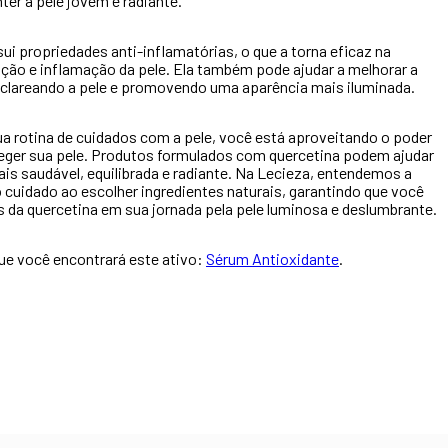
ter a pele jovem e radiante.
ui propriedades anti-inflamatórias, o que a torna eficaz na
ação e inflamação da pele. Ela também pode ajudar a melhorar a
 clareando a pele e promovendo uma aparência mais iluminada.
ua rotina de cuidados com a pele, você está aproveitando o poder
oteger sua pele. Produtos formulados com quercetina podem ajudar
s saudável, equilibrada e radiante. Na Lecieza, entendemos a
 cuidado ao escolher ingredientes naturais, garantindo que você
s da quercetina em sua jornada pela pele luminosa e deslumbrante.
ue você encontrará este ativo:
Sérum Antioxidante
.