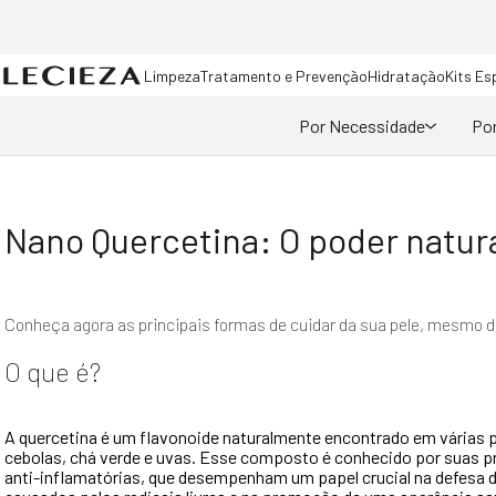
Limpeza
Tratamento e Prevenção
Hidratação
Kits Es
Por Necessidade
Por
Nano Quercetina: O poder natura
Conheça agora as principais formas de cuidar da sua pele, mesmo d
O que é?
A quercetina é um flavonoide naturalmente encontrado em várias
cebolas, chá verde e uvas. Esse composto é conhecido por suas p
anti-inflamatórias, que desempenham um papel crucial na defesa d