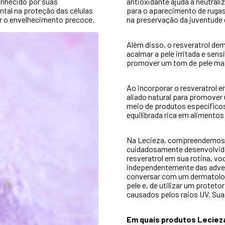
onhecido por suas
antioxidante ajuda a neutraliz
al na proteção das células
para o aparecimento de rugas,
ir o envelhecimento precoce.
na preservação da juventude e
Além disso, o resveratrol de
acalmar a pele irritada e sens
promover um tom de pele mais
Ao incorporar o resveratrol 
aliado natural para promover 
meio de produtos específicos
equilibrada rica em alimento
Na Lecieza, compreendemos a
cuidadosamente desenvolvida
resveratrol em sua rotina, vo
independentemente das adver
conversar com um dermatologi
pele e, de utilizar um protet
causados pelos raios UV. Su
Em quais produtos Lecieza