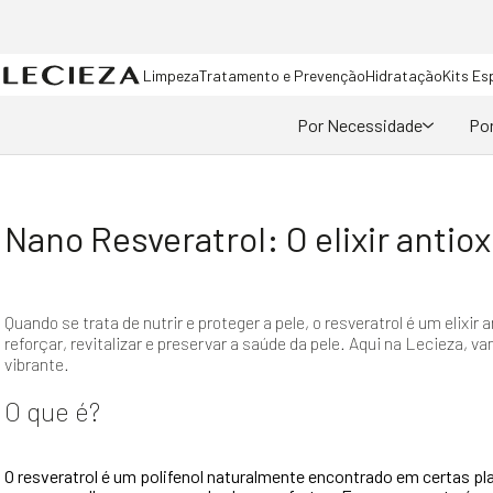
Limpeza
Tratamento e Prevenção
Hidratação
Kits Es
Por Necessidade
Por
Nano Resveratrol: O elixir antio
Quando se trata de nutrir e proteger a pele, o resveratrol é um eli
reforçar, revitalizar e preservar a saúde da pele. Aqui na Lecieza,
vibrante.
O que é?
O resveratrol é um polifenol naturalmente encontrado em certas p