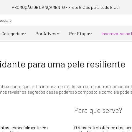
PROMOÇÃO DE LANÇAMENTO - Frete Grátis para todo Brasil
peciais
 Categorias
Por Ativos
Por Etapa
Inscreva-se na 
xidante para uma pele resiliente
xir antioxidante que brilha intensamente. Assim como outros componen
 vamos revelar os segredos desse poderoso composto e como ele pode s
Para que serve?
lantas, especialmente em
O resveratrol oferece uma sér