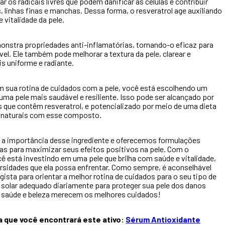
ar os radicais livres que podem danificar as células e contribuir
 linhas finas e manchas. Dessa forma, o resveratrol age auxiliando
 vitalidade da pele.
monstra propriedades anti-inflamatórias, tornando-o eficaz para
ível. Ele também pode melhorar a textura da pele, clarear e
 uniforme e radiante.
em sua rotina de cuidados com a pele, você está escolhendo um
uma pele mais saudável e resiliente. Isso pode ser alcançado por
 que contêm resveratrol, e potencializado por meio de uma dieta
s naturais com esse composto.
 importância desse ingrediente e oferecemos formulações
s para maximizar seus efeitos positivos na pele. Com o
cê está investindo em uma pele que brilha com saúde e vitalidade,
sidades que ela possa enfrentar. Como sempre, é aconselhável
sta para orientar a melhor rotina de cuidados para o seu tipo de
or solar adequado diariamente para proteger sua pele dos danos
a saúde e beleza merecem os melhores cuidados!
 que você encontrará este ativo:
Sérum Antioxidante