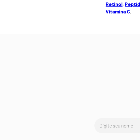
Retinol
,
Peptí
Vitamina C
.