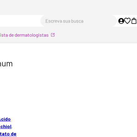
Escreva sua busca
lista de dermatologistas
nhum
Ácido
chiol
,
tato de