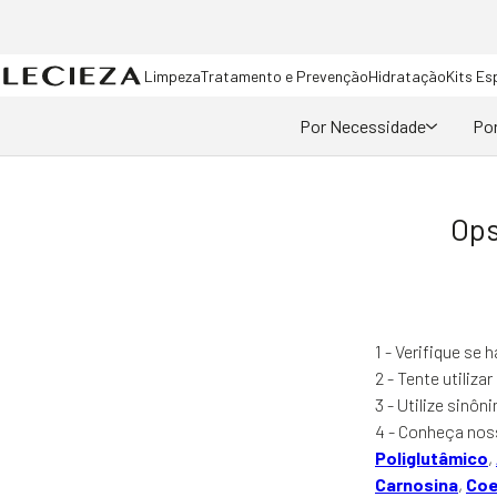
Limpeza
Tratamento e Prevenção
Hidratação
Kits Es
Por Necessidade
Por
Ops
1 - Verifique se 
2 - Tente utiliza
3 - Utilize sinô
4 - Conheça nos
Poliglutâmico
,
Carnosina
,
Coe