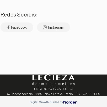
Redes Sociais:
Facebook
Instagram
CNPJ: 87.230.223/0001-23
Av. Independência, 8885 - Novo Esteio, Esteio - RS, 93270-010 ©
Digital Growth Guided by