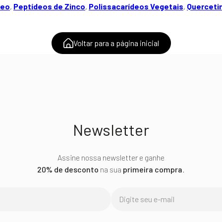
deo
,
Peptídeos de Zinco
,
Polissacarídeos Vegetais
,
Querceti
Voltar para a página inicial
Newsletter
Assine nossa newsletter e ganhe
20% de desconto
na sua
primeira compra
.