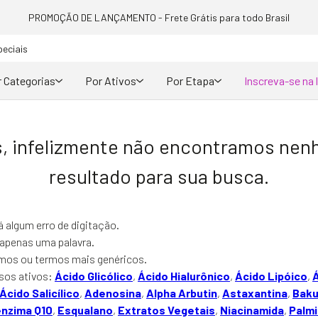
PROMOÇÃO DE LANÇAMENTO - Frete Grátis para todo Brasil
peciais
 Categorias
Por Ativos
Por Etapa
Inscreva-se na 
, infelizmente não encontramos ne
resultado para sua busca.
há algum erro de digitação.
r apenas uma palavra.
nimos ou termos mais genéricos.
sos ativos:
Ácido Glicólico
,
Ácido Hialurônico
,
Ácido Lipóico
,
Ácido Salicílico
,
Adenosina
,
Alpha Arbutin
,
Astaxantina
,
Baku
nzima Q10
,
Esqualano
,
Extratos Vegetais
,
Niacinamida
,
Palmi