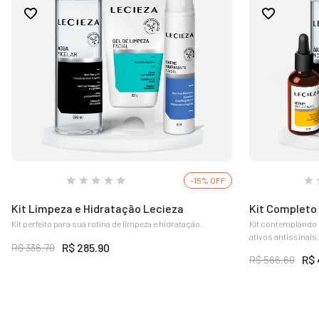
-15% OFF
Kit Limpeza e Hidratação Lecieza
Kit Completo 
Kit perfeito para sua rotina de limpeza e hidratação.
Kit contemplando 
ativos antissinais.
R$ 285.90
R$ 336.70
R$ 
R$ 566.60