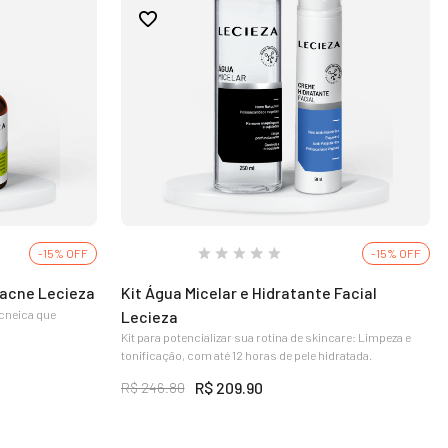
-15% OFF
-15% OFF
iacne Lecieza
Kit Água Micelar e Hidratante Facial
acneica que
Lecieza
Kit para potencializar sua rotina de skincare: Limpeza e
tonificação, com até 12 horas de pele hidratada.
R$ 209.90
R$ 246.80