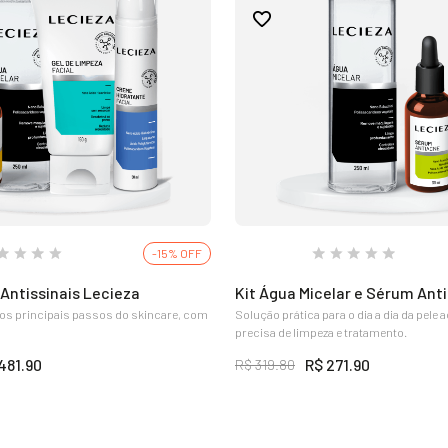
-15% OFF
Antissinais Lecieza
Kit Água Micelar e Sérum Ant
os principais passos do skincare, com
Solução prática para o dia a dia da pele 
precisa de limpeza e tratamento.
481.90
R$ 271.90
R$ 319.80