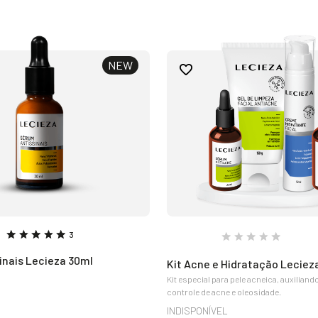
NEW
3
inais Lecieza 30ml
Kit Acne e Hidratação Leciez
Kit especial para pele acneica, auxiliand
controle de acne e oleosidade.
INDISPONÍVEL