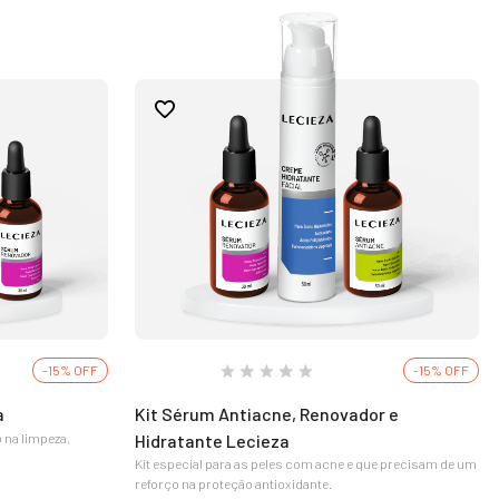
-15% OFF
-15% OFF
a
Kit Sérum Antiacne, Renovador e
o na limpeza,
Hidratante Lecieza
Kit especial para as peles com acne e que precisam de um
reforço na proteção antioxidante.